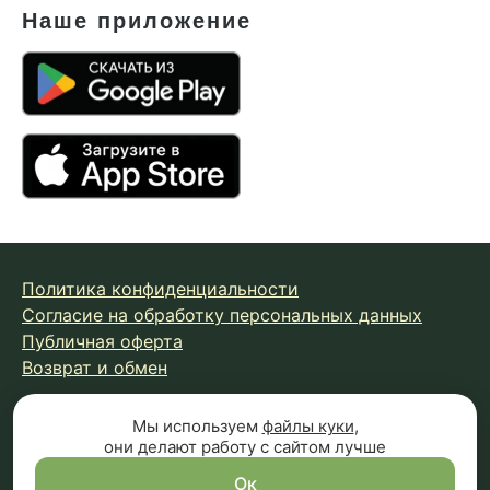
Наше приложение
Политика конфиденциальности
Согласие на обработку персональных данных
Публичная оферта
Возврат и обмен
Мы используем
файлы куки
,
© 2026 Fungiline — зарегистрированная торговая марка.
они делают работу с сайтом лучше
Копирование материалов с сайта запрещено.
Вся информация на сайте носит справочный характер и
Ок