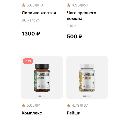
5.00
10
4.96
57
Лисичка желтая
Чага среднего
помола
60 капсул
100 г
1300
₽
500
₽
-15%
5.00
1
4.79
37
Комплекс
Рейши