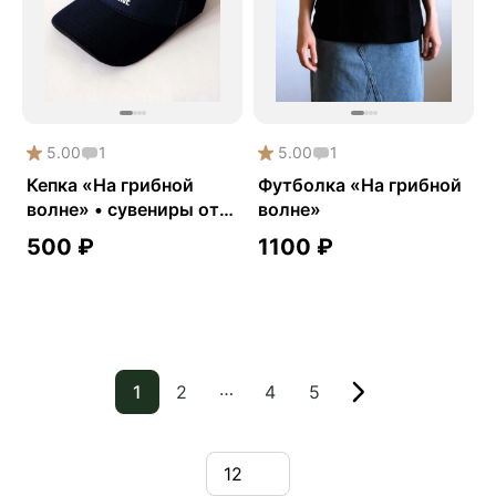
5.00
1
5.00
1
Кепка «На грибной
Футболка «На грибной
волне» • сувениры от
волне»
Fungiline
500
₽
1100
₽
…
1
2
4
5