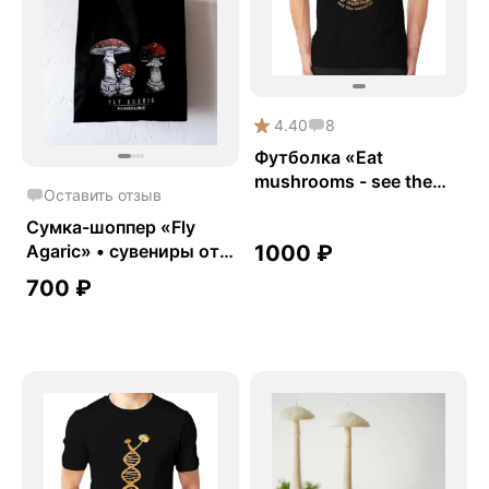
4.40
8
Футболка «Eat
mushrooms - see the
Оставить отзыв
universe»
Сумка-шоппер «Fly
Agaric» • сувениры от
1000
₽
Fungiline
700
₽