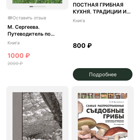
ПОСТНАЯ ГРИБНАЯ
КУХНЯ. ТРАДИЦИИ И
Оставить отзыв
РЕЦЕПТЫ
Книга
М. Сергеева.
Путеводитель по
флоре
Книга
800
₽
Средиземноморья.
1000
₽
2000
₽
Подробнее