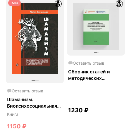
-50%
Оставить отзыв
Сборник статей и
методических
рекомендаций в
области химико-
Оставить отзыв
токсикологи ческих и
Шаманизм.
судебно-химических
Биопсихосоциальная
1230
₽
исследований
парадигма сознания и
Книга
целительства. - Майкл
Винкельман
1150
₽