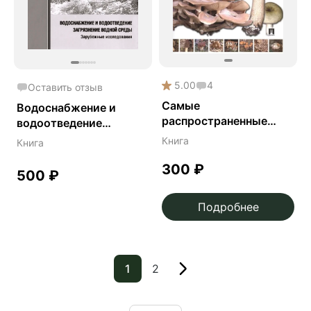
5.00
4
Оставить отзыв
Самые
Водоснабжение и
распространенные
водоотведение
съедобные грибы:
загрязнение
Книга
Книга
справочник-
окружающей сред - В.
определитель
300
₽
Я. Кофман
500
₽
начинающего грибника
Подробнее
1
2