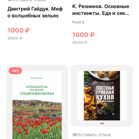
К. Резников. Основные
Дмитрий Гайдук. Миф
инстинкты. Еда и секс
о волшебных зельях
в культурах разных
Книга
народов: популярная
1000
₽
энциклопедия.
1000
₽
2000
₽
2000
₽
-50%
Оставить отзыв