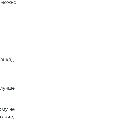
ь можно
анка),
 лучше
ому не
тание,