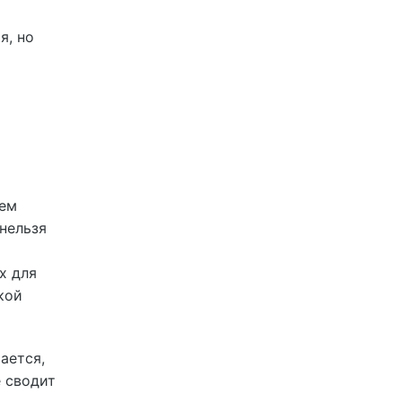
я, но
тем
 нельзя
х для
кой
ается,
е сводит