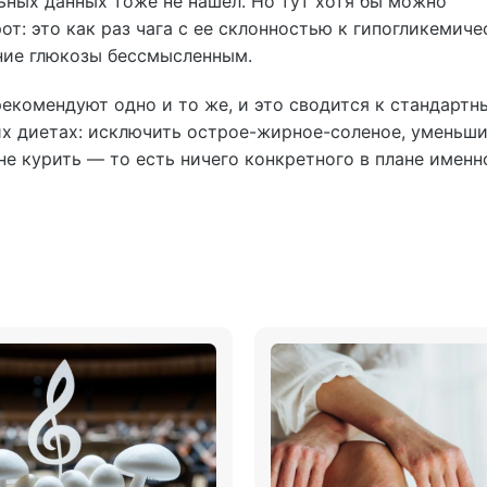
ьных данных тоже не нашел. Но тут хотя бы можно
от: это как раз чага с ее склонностью к гипогликемич
ние глюкозы бессмысленным.
рекомендуют одно и то же, и это сводится к стандартн
х диетах: исключить острое-жирное-соленое, уменьши
 не курить — то есть ничего конкретного в плане именно