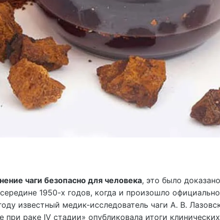
нение чаги безопасно для человека
, это было доказан
ередине 1950-х годов, когда и произошло официальн
году известный медик-исследователь чаги А. В. Лазовс
е при раке IV стадии» опубликовала итоги клинических