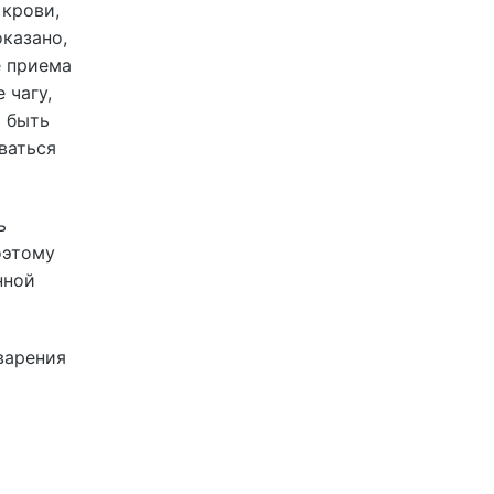
 крови,
казано,
е приема
 чагу,
о быть
ваться
ь
оэтому
нной
варения