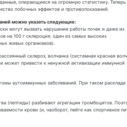
данные, опирающиеся на огромную статистику. Тепер
ичество побочных эффектов и противопоказаний.
заний можно указать следующие:
ски могут вызвать нарушение работы почек и даже их
в на 100 г склероция, один из самых высоких
ных живых организмов).
ассеянный склероз, волчанка (системная красная волч
аги может привести к ненужной активизации иммунной
птомы аутоиммунных заболеваний. При таком раскладе
тва (пептиды) разбивают агрегации тромбоцитов. Поэт
ываемости крови (и, наоборот, пейте как спортивное пи