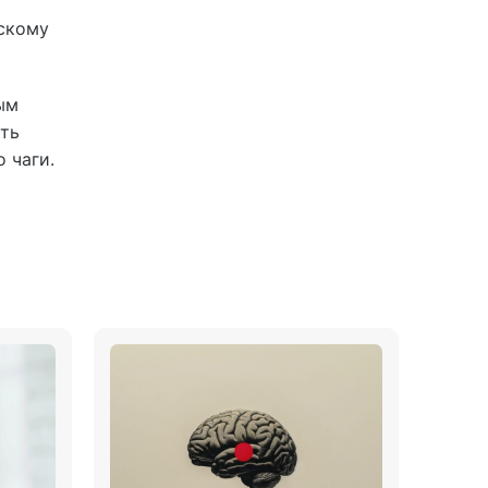
ескому
ым
ть
 чаги.