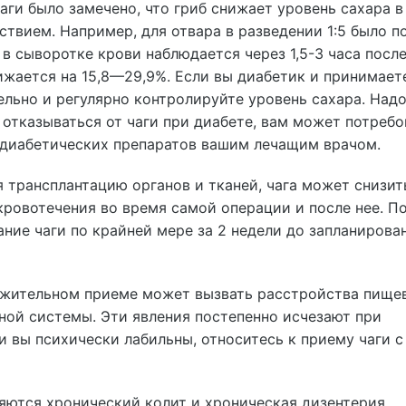
ги было замечено, что гриб снижает уровень сахара в
твием. Например, для отвара в разведении 1:5 было по
в сыворотке крови наблюдается через 1,5-3 часа посл
ижается на 15,8—29,9%. Если вы диабетик и принимаете
ельно и регулярно контролируйте уровень сахара. Над
ь отказываться от чаги при диабете, вам может потребо
диабетических препаратов вашим лечащим врачом.
 трансплантацию органов и тканей, чага может снизит
 кровотечения во время самой операции и после нее. П
ние чаги по крайней мере за 2 недели до запланирова
лжительном приеме может вызвать расстройства пище
ной системы. Эти явления постепенно исчезают при
и вы психически лабильны, относитесь к приему чаги с
яются хронический колит и хроническая дизентерия.