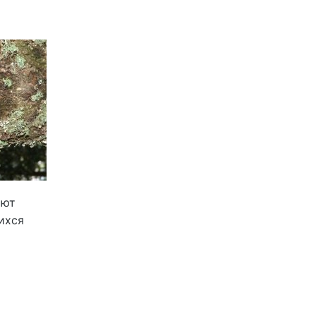
ают
ихся