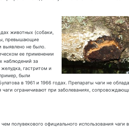
идах животных (собаки,
зы, превышающие
и выявлено не было.
ическом ее применении
х наблюдений за
 желудка, гастритом и
пример, были
Булатова в 1961 и 1966 годах. Препараты чаги не облад
я чаги ограничивают при заболеваниях, сопровождающ
е чем полувекового официального использования чаги в