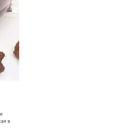
о
ое
кая в