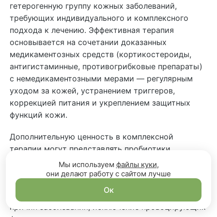
гетерогенную группу кожных заболеваний,
требующих индивидуального и комплексного
подхода к лечению. Эффективная терапия
основывается на сочетании доказанных
медикаментозных средств (кортикостероиды,
антигистаминные, противогрибковые препараты)
с немедикаментозными мерами — регулярным
уходом за кожей, устранением триггеров,
коррекцией питания и укреплением защитных
функций кожи.
Дополнительную ценность в комплексной
терапии могут представлять пробиотики,
пребиотики и экстракты лекарственных грибов с
Мы используем
файлы куки
,
иммуномодулирующими свойствами.
они делают работу с сайтом лучше
Ок
Ключевым остается своевременное выявление
причин заболевания, исключение провоцирующих