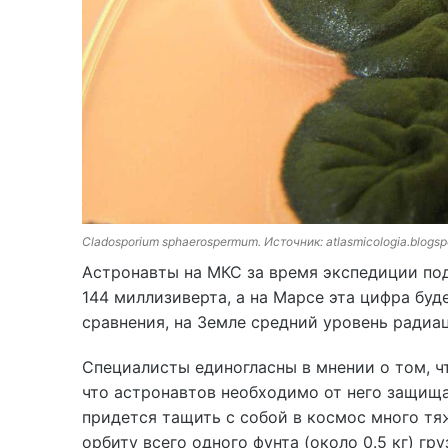
Cladosporium sphaerospermum. Источник: atlasmicologia.blogs
Астронавты на МКС за время экспедиции по
144 миллизиверта, а на Марсе эта цифра буде
сравнения, на Земле средний уровень радиац
Специалисты единогласны в мнении о том, ч
что астронавтов необходимо от него защищ
придется тащить с собой в космос много тя
орбиту всего одного фунта (около 0.5 кг) гр