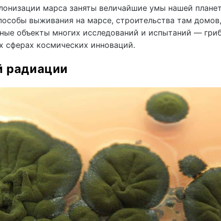
лонизации марса заняты величайшие умы нашей плане
пособы выживания на марсе, строительства там домов
вные объекты многих исследований и испытаний — гриб
их сферах космических инноваций.
й радиации