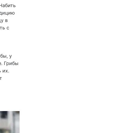
Набить
едицию
у в
ть с
бы, у
е. Грибы
 их.
т