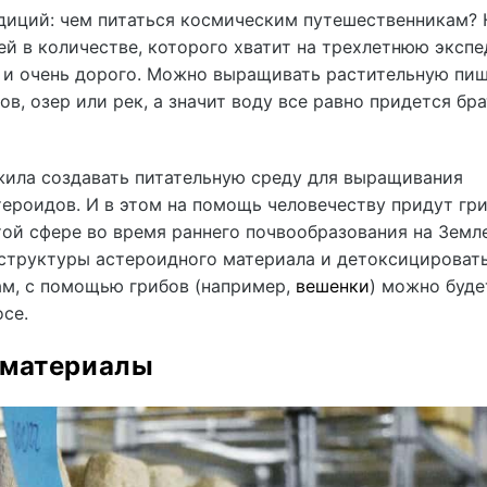
диций: чем питаться космическим путешественникам? 
й в количестве, которого хватит на трехлетнюю эксп
о и очень дорого. Можно выращивать растительную пищ
ов, озер или рек, а значит воду все равно придется бра
ила создавать питательную среду для выращивания
ероидов. И в этом на помощь человечеству придут гри
этой сфере во время раннего почвообразования на Земл
структуры астероидного материала и детоксицировать
ам, с помощью грибов (например,
вешенки
) можно буде
се.
йматериалы