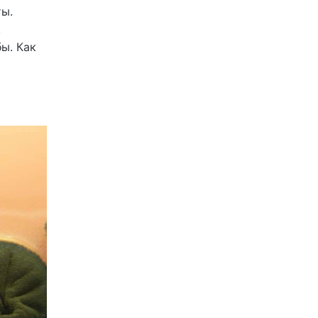
ты.
,
ы. Как