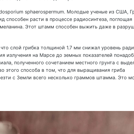
dosporium sphaerospermum. Молодые ученые из США, Г
ид способен расти в процессе радиосинтеза, поглощая
меланина. Этот штамм способен выжить даже в разру
 что слой грибка толщиной 1.7 мм снижал уровень рад
ния излучения на Марсе до земных показателей понадо
риала, полученного сочетанием местного грунта с выд
о этого способа в том, что для выращивания гриба
езти с Земли всего несколько граммов штамма. Это м