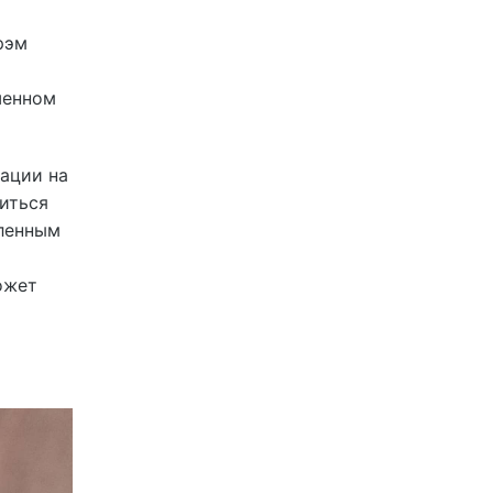
рэм
шенном
иации на
биться
еленным
ожет