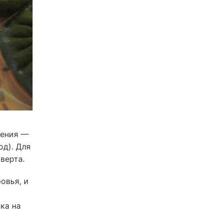
чения —
од). Для
верта.
овья, и
ка на