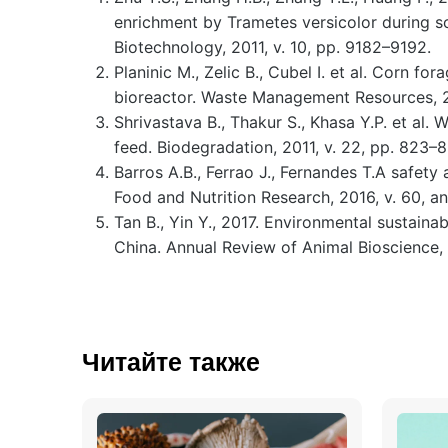
enrichment by Trametes versicolor during so
Biotechnology, 2011, v. 10, pp. 9182–9192.
Planinic M., Zelic B., Cubel I. et al. Corn f
bioreactor. Waste Management Resources, 2
Shrivastava B., Thakur S., Khasa Y.P. et al.
feed. Biodegradation, 2011, v. 22, pp. 823–8
Barros A.B., Ferrao J., Fernandes T.A safet
Food and Nutrition Research, 2016, v. 60, a
Tan B., Yin Y., 2017. Environmental sustainab
China. Annual Review of Animal Bioscience, 2
Читайте также