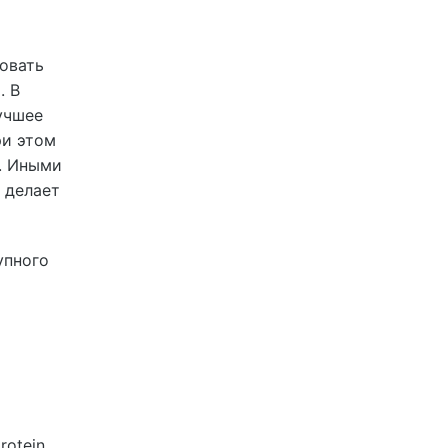
овать
. В
учшее
ри этом
]. Иными
 делает
упного
rotein