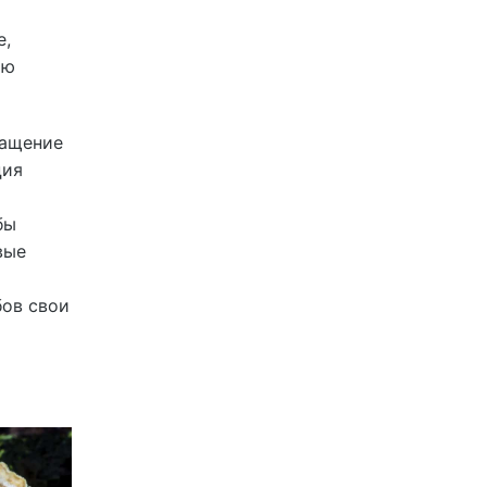
е,
ию
ращение
ция
бы
вые
бов свои