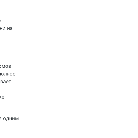
о
ни на
ормов
полное
ывает
же
ся одним