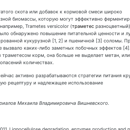
гатого скота или добавок к кормовой смеси широко
зной биомассы, которую могут эффективно ферментир
апример, Trametes versicolor (
траметес
разноцветный)
было обнаружено повышение питательной ценности и л
ованной кукурузной [1, 2] и пшеничной [3] соломы. П
не вызвало каких-либо заметных побочных эффектов [4
 траметесом корм, она больше не выделает метан, или
 опасений количествах.
ейчас активно разрабатываются стратегии питания кр
ую рецептуру и надлежащее использование
ериалов Михаила Владимировича Вишневского.
 2011. Lignocellulose degradation, enzymes production and p