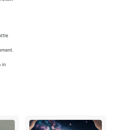
ttle
ement.
 in