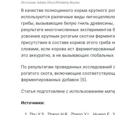
Источник: Adobe Stock/Kimberly Boyles
В качестве полноценного корма крупного ро
используются различные виды лигноцеллюло
грибы, вызывающие белую гниль древесины, н
результате многочисленных экспериментов 
усвоение крупным рогатым скотом ферментир
присутствие в составе кормов этого гриба 
словами, если корова ест ферментированный
это аккуратно, в не вызывающих глобальных
По результатам проведенных исследований с
рогатого скота, включающие соответствующ
ферментированных добавок [5].
Статья подготовлена с использованием мат
Источники:
Zhu Y.S., Zhang H.B., Zhang Y.L., Huang F.,