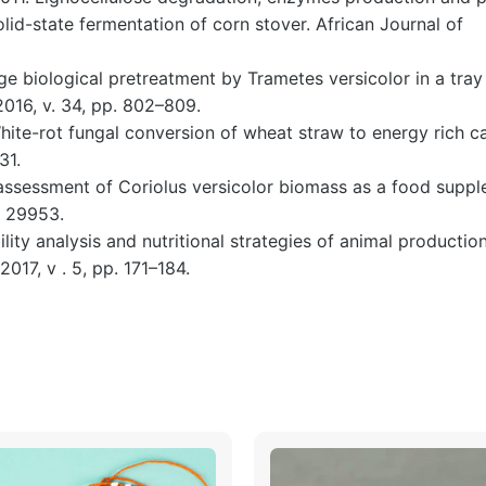
lid-state fermentation of corn stover. African Journal of
orage biological pretreatment by Trametes versicolor in a tray
016, v. 34, pp. 802–809.
 White-rot fungal conversion of wheat straw to energy rich ca
31.
y assessment of Coriolus versicolor biomass as a food suppl
n 29953.
ility analysis and nutritional strategies of animal production
017, v . 5, pp. 171–184.