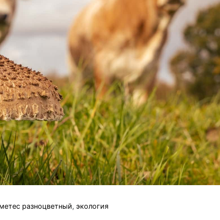
метес разноцветный
,
экология