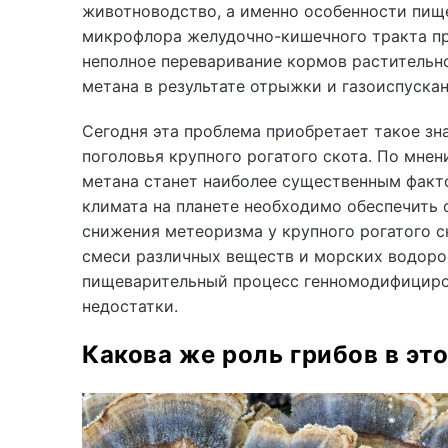
животноводство, а именно особенности пище
микрофлора желудочно-кишечного тракта пре
неполное переваривание кормов растительн
метана в результате отрыжки и газоиспускан
Сегодня эта проблема приобретает такое зн
поголовья крупного рогатого скота. По мне
метана станет наиболее существенным факто
климата на планете необходимо обеспечить 
снижения метеоризма у крупного рогатого с
смеси различных веществ и морских водоро
пищеварительный процесс генномодифициров
недостатки.
Какова же роль грибов в э