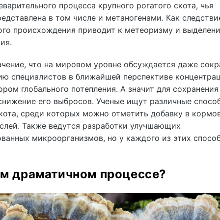
варительного процесса крупного рогатого скота, чья
дставлена в том числе и метаногенами. Как следстви
ого происхождения приводит к метеоризму и выделен
ия.
ачение, что на мировом уровне обсуждается даже сок
нию специалистов в ближайшей перспективе концентра
ром глобального потепления. А значит для сохранения
снижение его выбросов. Ученые ищут различные спосо
кота, среди которых можно отметить добавку в кормо
слей. Также ведутся разработки улучшающих
анных микроорганизмов, но у каждого из этих спосо
том драматичном процессе?