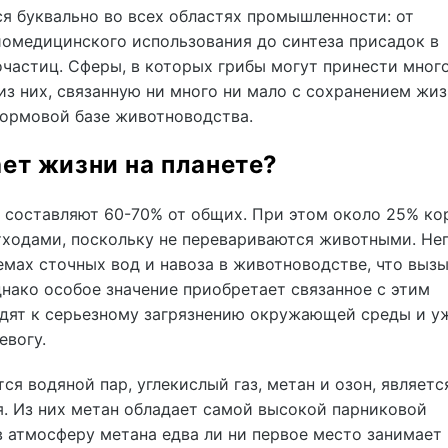
я буквально во всех областях промышленности: от
омедицинского использования до синтеза присадок в
частиц. Сферы, в которых грибы могут принести мног
из них, связанную ни много ни мало с сохранением жиз
 кормовой базе животноводства.
ет жизни на планете?
а составляют 60-70% от общих. При этом около 25% к
тходами, поскольку не перевариваются животными. Не
емах сточных вод и навоза в животноводстве, что выз
нако особое значение приобретает связанное с этим
одят к серьезному загрязнению окружающей среды и у
евогу.
ся водяной пар, углекислый газ, метан и озон, являет
я. Из них метан обладает самой высокой парниковой
 атмосферу метана едва ли ни первое место занимает