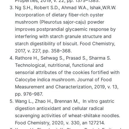
Properties, 2019, v. 22, pp. 1375–1385.
Ng S.H., Robert S.D., Ahmad W.A., Ishak,W.R.W.
Incorporation of dietary fiber-rich oyster
mushroom (Pleurotus sajor-caju) powder
improves postprandial glycaemic response by
interfering with starch granule structure and
starch digestibility of biscuit. Food Chemistry,
2017, v. 227, pp. 358–368.
Rathore H., Sehwag S., Prasad S., Sharma S.
Technological, nutritional, functional and
sensorial attributes of the cookies fortified with
Calocybe indica mushroom. Journal of Food
Measurement and Characterization, 2019, v. 13,
pp. 976–987.
Wang L., Zhao H., Brennan M., In vitro gastric
digestion antioxidant and cellular radical
scavenging activities of wheat-shiitake noodles.
Food Chemistry, 2020, v. 330, an 127214.