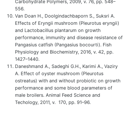
Carbohydrate Polymers, 2009, v. 76, pp. 548–
556.
Van Doan H., Doolgindachbaporn S., Suksri A.
Effects of Eryngii mushroom (Pleurotus eryngii)
and Lactobacillus plantarum on growth
performance, immunity and disease resistance of
Pangasius catfish (Pangasius bocourti). Fish
Physiology and Biochemistry, 2016, v. 42, pp.
1427–1440.
Daneshmand A., Sadeghi G.H., Karimi A., Vaziry
A. Effect of oyster mushroom (Pleurotus
ostreatus) with and without probiotic on growth
performance and some blood parameters of
male broilers. Animal Feed Science and
Techology, 2011, v. 170, pp. 91–96.