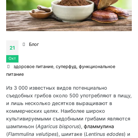
Блог
21
Окт
здоровое питание
,
суперфуд
,
функциональное
питание
Из 3 000 известных видов потенциально
съедобных грибов около 500 употребляют в пищу,
и лишь несколько десятков выращивают в
коммерческих целях. Наиболее широко
культивируемыми съедобными грибами являются
шампиньон (
Agaricus bisporus
),
фламмулина
(
Flammulina velutipes
), шиитаке (
Lentinus edodes
) и