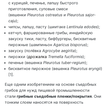
с курицей, печенье, лапшу быстрого
приготовления, суповые смеси
(вешенки
Pleurotus ostreatus
и
Pleurotus sajor-
caju
);
чипсы, лапшу, пасту (шиитаке
Lentinula edodes
);
кетчуп, фаршированные грибы, инндийскую
закуску тики, пасту, бифбургеры, бисквитные
пирожные (шампиньон
Agaricus bisporus
);
закуску (полёвка
Agrocybe aegirita
);
пирожки (
дрожалка
Tremella fuciformis
);
печенье (вешенка
Pleurotus tuber-regium
);
бисквитное пирожное (вешенка
Pleurotus eryngii
)
[1].
Еще одним изобретением на основе съедобных
грибов для нужд пищевой промышленности
стали
грибные съедобные пленки/покрытия
. Они
тонким слоем наносятся на поверхность