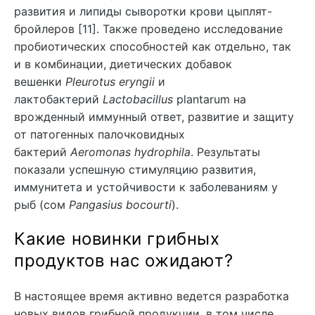
развития и липиды сыворотки крови цыплят-
бройлеров [11]. Также проведено исследование
пробиотических способностей как отдельно, так
и в комбинации, диетических добавок
вешенки
Pleurotus eryngii
и
лактобактерий
Lactobacillus
plantarum на
врожденный иммунный ответ, развитие и защиту
от патогенных палочковидных
бактерий
Aeromonas hydrophila
. Результаты
показали успешную стимуляцию развития,
иммунитета и устойчивости к заболеваниям у
рыб (сом
Pangasius bocourti
).
Какие новинки грибных
продуктов нас ожидают?
В настоящее время активно ведется разработка
новых видов грибной продукции, в том числе