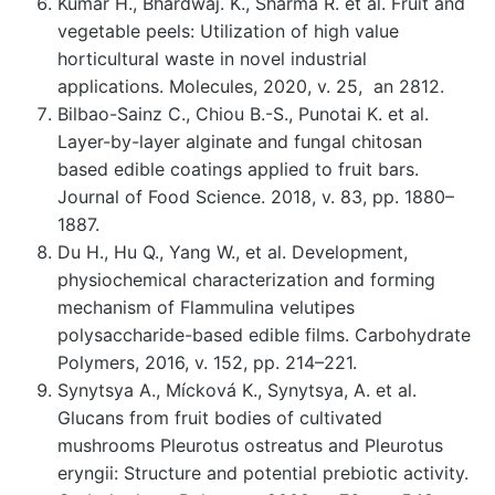
Kumar H., Bhardwaj. K., Sharma R. et al. Fruit and
vegetable peels: Utilization of high value
horticultural waste in novel industrial
applications. Molecules, 2020, v. 25, an 2812.
Bilbao-Sainz C., Chiou B.-S., Punotai K. et al.
Layer-by-layer alginate and fungal chitosan
based edible coatings applied to fruit bars.
Journal of Food Science. 2018, v. 83, pp. 1880–
1887.
Du H., Hu Q., Yang W., et al. Development,
physiochemical characterization and forming
mechanism of Flammulina velutipes
polysaccharide-based edible films. Carbohydrate
Polymers, 2016, v. 152, pp. 214–221.
Synytsya A., Mícková K., Synytsya, A. et al.
Glucans from fruit bodies of cultivated
mushrooms Pleurotus ostreatus and Pleurotus
eryngii: Structure and potential prebiotic activity.