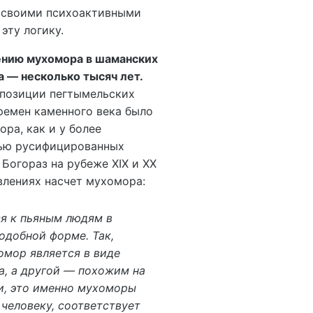
о своими психоактивными
эту логику.
нию мухомора в шаманских
 — несколько тысяч лет.
мпозиции пегтымельских
времен каменного века было
ра, как и у более
тью русифицированных
Богораз на рубеже XIX и XX
влениях насчет мухомора:
я к пьяным людям в
одобной форме. Так,
омор является в виде
а, а другой — похожим на
хи, это именно мухоморы
 человеку, соответствует