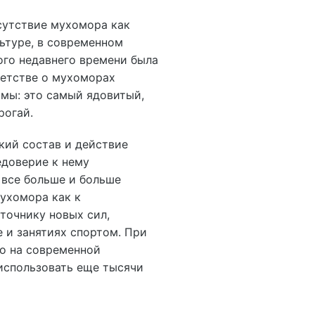
сутствие мухомора как
ьтуре, в современном
ого недавнего времени была
детстве о мухоморах
мы: это самый ядовитый,
рогай.
кий состав и действие
едоверие к нему
 все больше и больше
ухомора как к
точнику новых сил,
 и занятиях спортом. При
то на современной
использовать еще тысячи