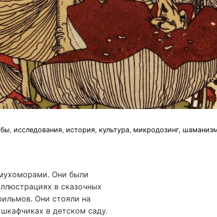
ибы
,
исследования
,
история
,
культура
,
микродозинг
,
шаманиз
 мухоморами. Они были
иллюстрациях в сказочных
фильмов. Они стояли на
 шкафчиках в детском саду.