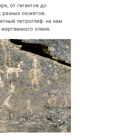
е, от гигантов до
х разных сюжетов.
етный петроглиф: на нем
 жертвенного оленя.