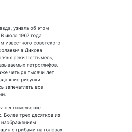
авда, узнала об этом
 В июле 1967 года
ом известного советского
колаевича Дикова
овяьх реки Пегтымель,
азываемых петроглифов.
аже четыре тысячи лет
оздавшие рисунки
ь запечатлеть все
ий.
ь: пегтымельские
. Более трех десятков из
— изображениям
ин с грибами на головах.