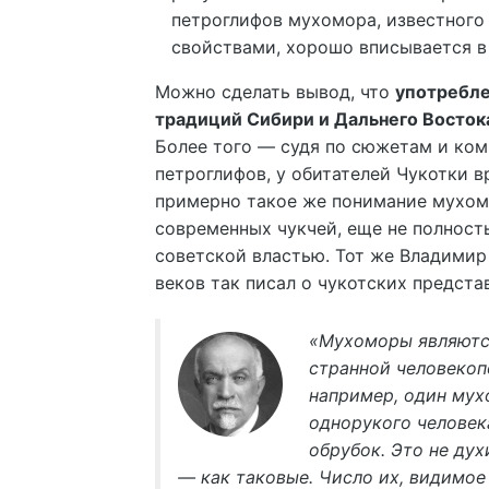
петроглифов мухомора, известног
свойствами, хорошо вписывается в 
Можно сделать вывод, что
употребле
традиций Сибири и Дальнего Востока
Более того — судя по сюжетам и ко
петроглифов, у обитателей Чукотки 
примерно такое же понимание мухомо
современных чукчей, еще не полнос
советской властью. Тот же Владимир 
веков так писал о чукотских предста
«Мухоморы являютс
странной человекоп
например, один мух
однорукого человек
обрубок. Это не ду
— как таковые. Число их, видимое