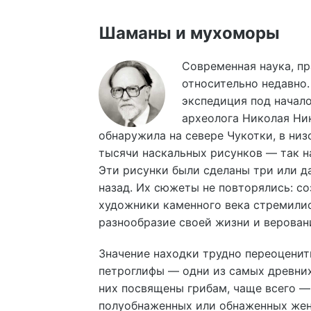
Шаманы и мухоморы
Современная наука, пр
относительно недавно.
экспедиция под начал
археолога Николая Ни
обнаружила на севере Чукотки, в низ
тысячи наскальных рисунков — так н
Эти рисунки были сделаны три или д
назад. Их сюжеты не повторялись: с
художники каменного века стремилис
разнообразие своей жизни и верован
Значение находки трудно переоценит
петроглифы — одни из самых древних
них посвящены грибам, чаще всего 
полуобнаженных или обнаженных женщ