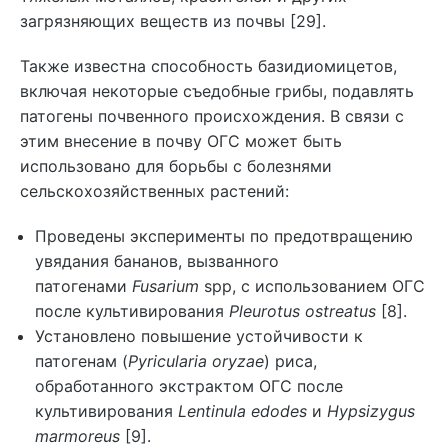
загрязняющих веществ из почвы [29].
Также известна способность базидиомицетов,
включая некоторые съедобные грибы, подавлять
патогены почвенного происхождения. В связи с
этим внесение в почву ОГС может быть
использовано для борьбы с болезнями
сельскохозяйственных растений:
Проведены эксперименты по предотвращению
увядания бананов, вызванного
патогенами
Fusarium
spp, с использованием ОГС
после культивирования
Pleurotus ostreatus
[8].
Установлено повышение устойчивости к
патогенам (
Pyricularia oryzae
) риса,
обработанного экстрактом ОГС после
культивирования
Lentinula edodes
и
Hypsizygus
marmoreus
[9].