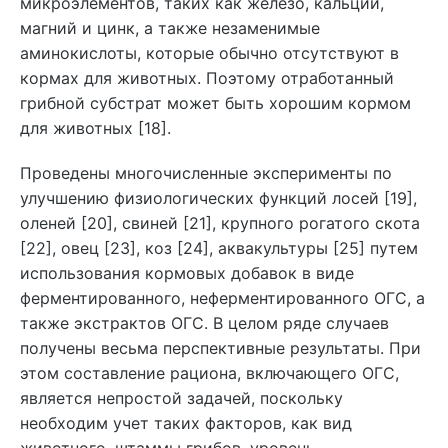
микроэлементов, таких как железо, кальций,
магний и цинк, а также незаменимые
аминокислоты, которые обычно отсутствуют в
кормах для животных. Поэтому отработанный
грибной субстрат может быть хорошим кормом
для животных [18].
Проведены многочисленные эксперименты по
улучшению физиологических функций лосей [19],
оленей [20], свиней [21], крупного рогатого скота
[22], овец [23], коз [24], аквакультуры [25] путем
использования кормовых добавок в виде
ферментированного, неферментированного ОГС, а
также экстрактов ОГС. В целом ряде случаев
получены весьма перспективные результаты. При
этом составление рациона, включающего ОГС,
является непростой задачей, поскольку
необходим учет таких факторов, как вид
животного, штаммы грибов, уровень