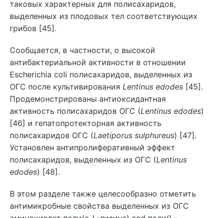
таковых характерных для полисахаридов,
выделенных из плодовых тел соответствующих
грибов [45].
Сообщается, в частности, о высокой
антибактериальной активности в отношении
Escherichia coli полисахаридов, выделенных из
ОГС после культивирования
Lentinus edodes
[45].
Продемонстрированы антиоксидантная
активность полисахаридов ОГС (
Lentinus edodes
)
[46] и гепатопротекторная активность
полисахаридов ОГС (
Laetiporus sulphureus
) [47].
Установлен антипролиферативный эффект
полисахаридов, выделенных из ОГС (
Lentinus
edodes
) [48].
В этом разделе также целесообразно отметить
антимикробные свойства выделенных из ОГС