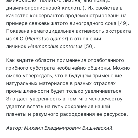
аминокислот поли(ε-L-лизина) and поли(L-
диаминопропионовой кислоты). Их свойства в
качестве консервантов продемонстрированы на
примере свежевыжатого виноградного сока [49].
Показана нематоцидальная активность экстракта
из ОГС (
Pleurotus djamor
) в отношении
личинок
Haemonchus contortus
[50].
Как видите области применения отработанного
грибного субстрата необычайно обширны. Можно
смело утверждать, что в будущем применение
натуральных материалов в разных отраслях
промышленности будет только увеличиваться.
Это дает уверенность в том, что человечеству
удается встать на путь сохранения нашей
планеты и разумного расходования ее ресурсов.
Автор: Михаил Владимирович Вишневский.