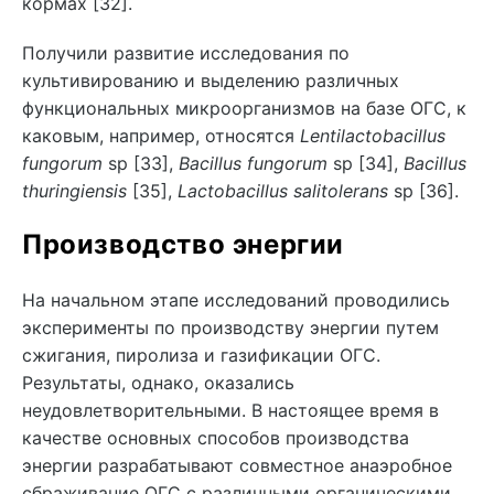
кормах [32].
Получили развитие исследования по
культивированию и выделению различных
функциональных микроорганизмов на базе ОГС, к
каковым, например, относятся
Lentilactobacillus
fungorum
sp [33],
Bacillus fungorum
sp [34],
Bacillus
thuringiensis
[35],
Lactobacillus salitolerans
sp [36].
Производство энергии
На начальном этапе исследований проводились
эксперименты по производству энергии путем
сжигания, пиролиза и газификации ОГС.
Результаты, однако, оказались
неудовлетворительными. В настоящее время в
качестве основных способов производства
энергии разрабатывают совместное анаэробное
сбраживание ОГС с различными органическими