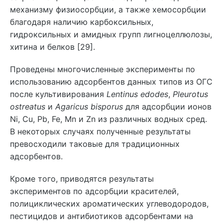
механизму физиосорбции, а также хемосорбции
благодаря наличию карбоксильных,
гидроксильных и амидных групп лигноцеллюлозы,
хитина и белков [29].
Проведены многочисленные эксперименты по
использованию адсорбентов данных типов из ОГС
после культивирования
Lentinus edodes
,
Pleurotus
ostreatus
и
Agaricus bisporus
для адсорбции ионов
Ni, Cu, Pb, Fe, Mn и Zn из различных водных сред.
В некоторых случаях полученные результаты
превосходили таковые для традиционных
адсорбентов.
Кроме того, приводятся результаты
экспериментов по адсорбции красителей,
полициклических ароматических углеводородов,
пестицидов и антибиотиков адсорбентами на