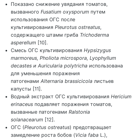
Показано снижение увядания томатов,
вызванного
Fusatium oxysporum
путем
использования ОГС после
культивирования
Pleurotus ostreatus
,
содержащего штамм гриба
Trichoderma
asperellum
[10].
Смесь ОГС культивирования
Hypsizygus
marmoreus, Pholiota microspora, Lyophyllum
decastes и Auricularia polytricha
использована
для уменьшения поражения
патогенами
Alternaria brassicicola
листьев
капусты [11].
Водный экстракт ОГС культивирования
Hericium
erinaceus
подавляет поражения томатов,
вызванные патогенами
Ralstonia
solanacearum
[12].
ОГС (
Pleurotus ostreatus
) предотвращает
замедление роста бобов (
Vicia faba
L.),