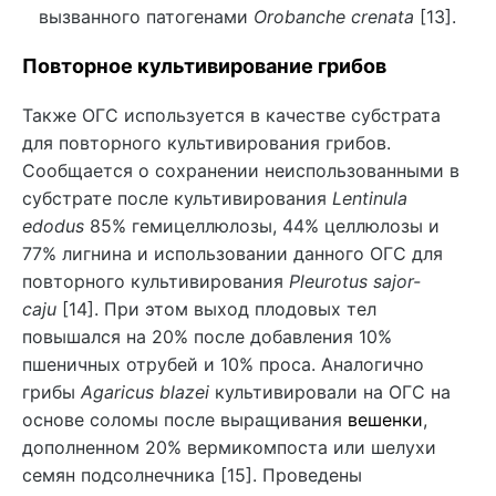
вызванного патогенами
Orobanche crenata
[13].
Повторное культивирование грибов
Также ОГС используется в качестве субстрата
для повторного культивирования грибов.
Сообщается о сохранении неиспользованными в
субстрате после культивирования
Lentinula
edodus
85% гемицеллюлозы, 44% целлюлозы и
77% лигнина и использовании данного ОГС для
повторного культивирования
Pleurotus sajor-
caju
[14]. При этом выход плодовых тел
повышался на 20% после добавления 10%
пшеничных отрубей и 10% проса. Аналогично
грибы
Agaricus blazei
культивировали на ОГС на
основе соломы после выращивания
вешенки
,
дополненном 20% вермикомпоста или шелухи
семян подсолнечника [15]. Проведены