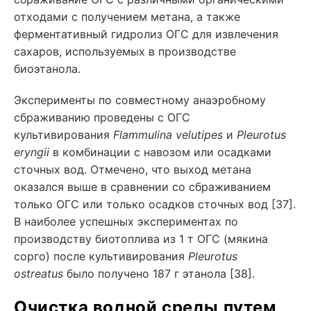
отходами с получением метана, а также
ферментативный гидролиз ОГС для извлечения
сахаров, используемых в производстве
биоэтанола.
Эксперименты по совместному анаэробному
сбраживанию проведены с ОГС
культивирования
Flammulina velutipes
и
Pleurotus
eryngii
в комбинации с навозом или осадками
сточных вод. Отмечено, что выход метана
оказался выше в сравнении со сбраживанием
только ОГС или только осадков сточных вод [37].
В наиболее успешных экспериментах по
производству биотоплива из 1 т ОГС (мякина
сорго) после культивирования
Pleurotus
ostreatus
было получено 187 г этанола [38].
Очистка водной среды путем