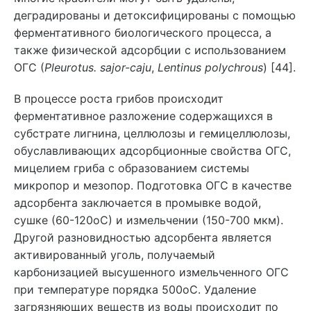
деградированы и детоксифицированы с помощью
ферментативного биологического процесса, а
также физической адсорбции с использованием
ОГС (
Pleurotus. sajor-caju
,
Lentinus polychrous
) [44].
В процессе роста грибов происходит
ферментативное разложение содержащихся в
субстрате лигнина, целлюлозы и гемицеллюлозы,
обуславливающих адсорбционные свойства ОГС,
мицелием гриба с образованием системы
микропор и мезопор. Подготовка ОГС в качестве
адсорбента заключается в промывке водой,
сушке (60-120оС) и измельчении (150-700 мкм).
Другой разновидностью адсорбента является
активированный уголь, получаемый
карбонизацией высушенного измельченного ОГС
при температуре порядка 500оС. Удаление
загрязняющих веществ из воды происходит по