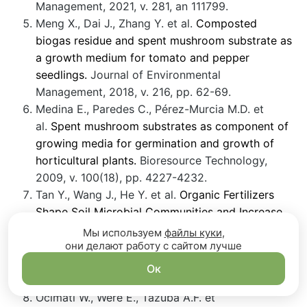
Management, 2021, v. 281, an 111799.
Meng X., Dai J., Zhang Y. et al.
Composted
biogas residue and spent mushroom substrate as
a growth medium for tomato and pepper
seedlings.
Journal of Environmental
Management, 2018, v. 216, pp. 62-69.
Medina E., Paredes C., Pérez-Murcia M.D. et
al.
Spent mushroom substrates as component of
growing media for germination and growth of
horticultural plants.
Bioresource Technology,
2009, v. 100(18), pp. 4227-4232.
Tan Y., Wang J., He Y. et al.
Organic Fertilizers
Shape Soil Microbial Communities and Increase
Soil Amino Acid Metabolites Content in a
Мы используем
файлы куки
,
они делают работу с сайтом лучше
Blueberry Orchard.
Microbial Ecology, 2022 Jan
22. doi: 10.1007/s00248-022-01960-7. Online
Ок
ahead of print.
Ocimati W., Were E., Tazuba A.F. et