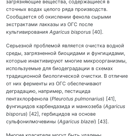
загрязняющие вещества, содержащиеся в
сточных водах целого ряда производств.
Сообщается об окислении фенола сырыми
экстрактами лакказы из ОГС после
культивирования
Agaricus bisporus
[40].
Серьезной проблемой является очистка водной
среды, загрязненной биоцидами и фунгицидами,
которые инактивируют многие микроорганизмы,
используемые для биодеградации в схемах
традиционной биологической очистки. В отличие
от них ферменты из ОГС обеспечивают
деградацию, например, пестицида
пентахлорфенола (
Pleurotus pulmonarius
) [41],
фунгицидов карбендазида и манкозеба (
Agaricus
bisporus
) [42], гербицидов на основе
сульфонилмочевины (
Agaricus blazei
) [43].
Многие красители могут быть удалены,