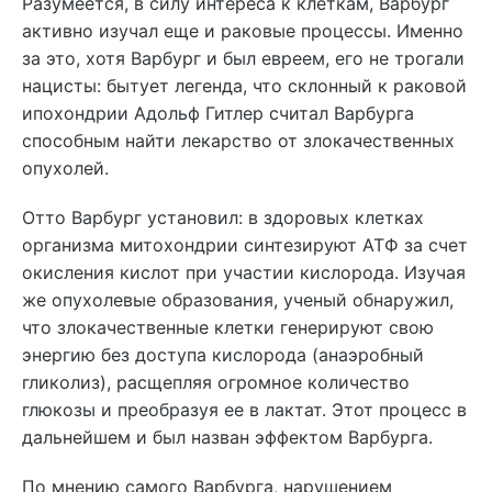
Разумеется, в силу интереса к клеткам, Варбург
активно изучал еще и раковые процессы. Именно
за это, хотя Варбург и был евреем, его не трогали
нацисты: бытует легенда, что склонный к раковой
ипохондрии Адольф Гитлер считал Варбурга
способным найти лекарство от злокачественных
опухолей.
Отто Варбург установил: в здоровых клетках
организма митохондрии синтезируют АТФ за счет
окисления кислот при участии кислорода. Изучая
же опухолевые образования, ученый обнаружил,
что злокачественные клетки генерируют свою
энергию без доступа кислорода (анаэробный
гликолиз), расщепляя огромное количество
глюкозы и преобразуя ее в лактат. Этот процесс в
дальнейшем и был назван эффектом Варбурга.
По мнению самого Варбурга, нарушением