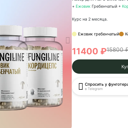
+
Ежовик
Гребенчатый +
Ко
Курс на 2 месяца.
Ежовик гребенчатый
К
11400 ₽
15800 
Ку
Спросить у фунготер
в Telegram