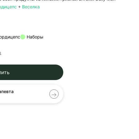
рдицепс
+
Веселка
ордицепс
Наборы
₽
пить
апевта