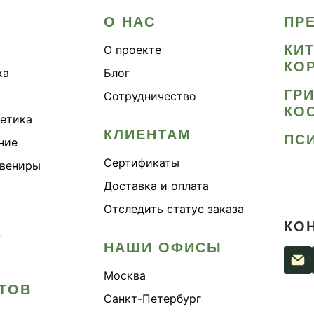
О НАС
ПР
КИ
О проекте
КО
ка
Блог
ГР
Сотрудничество
КО
метика
КЛИЕНТАМ
ПС
ние
Сертификаты
увениры
Доставка и оплата
Отследить статус заказа
КО
›
НАШИ ОФИСЫ
Москва
ТОВ
Санкт-Петербург