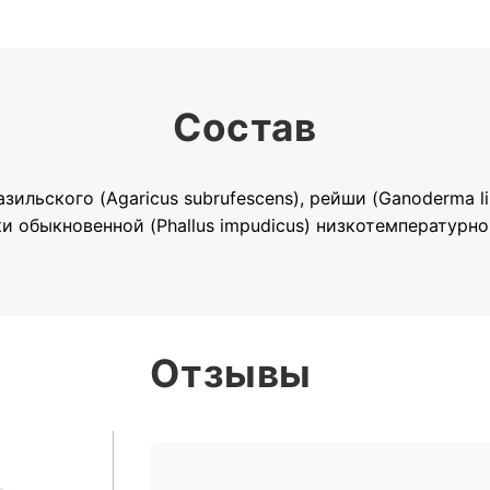
Состав
льского (Agaricus subrufescens), рейши (Ganoderma ling
ки обыкновенной (Phallus impudicus) низкотемпературно
Отзывы