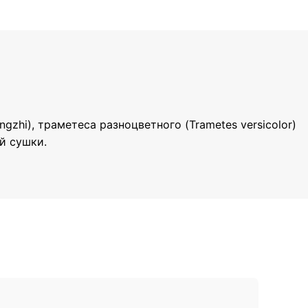
zhi), траметеса разноцветного (Trametes versicolor)
й сушки.