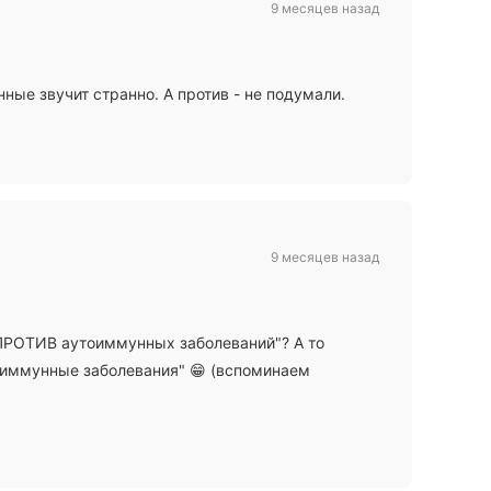
9 месяцев назад
ные звучит странно. А против - не подумали.
9 месяцев назад
"ПРОТИВ аутоиммунных заболеваний"? А то
тоиммунные заболевания" 😁 (вспоминаем