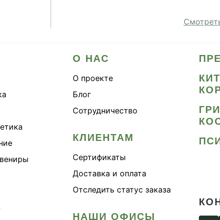
Смотреть
О НАС
ПР
КИ
О проекте
КО
ка
Блог
ГР
Сотрудничество
КО
метика
КЛИЕНТАМ
ПС
ние
Сертификаты
увениры
Доставка и оплата
Отследить статус заказа
КО
›
НАШИ ОФИСЫ