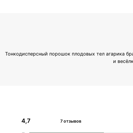
Тонкодисперсный порошок плодовых тел агарика брази
и весёл
4,7
7 отзывов