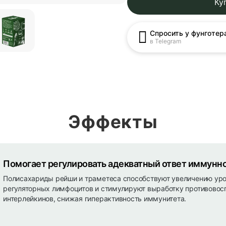
Ку
Спросить у фунготер
в Telegram
Эффекты
Помогает регулировать адекватный ответ иммунн
Полисахариды рейши и траметеса способствуют увеличению ур
регуляторных лимфоцитов и стимулируют выработку противовос
интерлейкинов, снижая гиперактивность иммунитета.