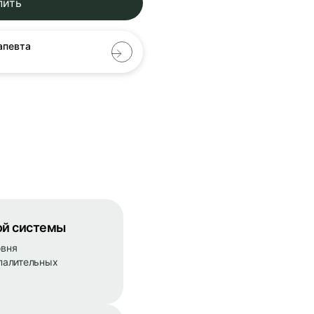
пить
апевта
ой системы
овня
палительных