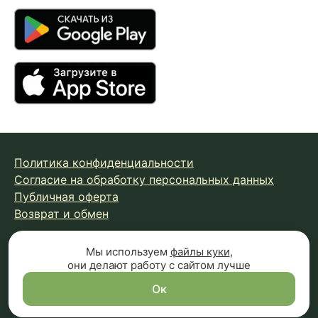
Политика конфиденциальности
Согласие на обработку персональных данных
Публичная оферта
Возврат и обмен
Мы используем
файлы куки
,
© 2026 Fungiline — зарегистрированная торговая марка.
они делают работу с сайтом лучше
Копирование материалов с сайта запрещено.
Вся информация на сайте носит справочный характер и
Ок
не является публичной офертой (п.2 ст.437 ГК РФ)