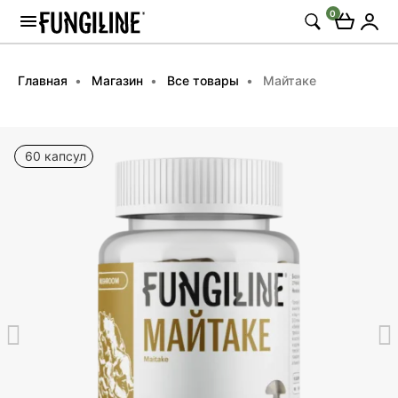
0
Главная
Магазин
Все товары
Майтаке
60 капсул