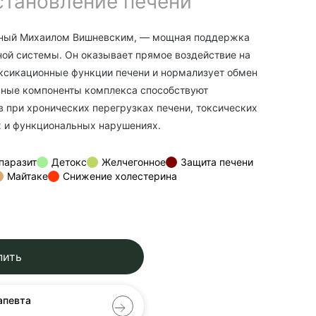
становление печени
нный Михаилом Вишневским, — мощная поддержка
ной системы. Он оказывает прямое воздействие на
оксикационные функции печени и нормализует обмен
вные компоненты комплекса способствуют
в при хронических перегрузках печени, токсических
х и функциональных нарушениях.
паразит
Детокс
Желчегонное
Защита печени
Майтаке
Снижение холестерина
пить
апевта