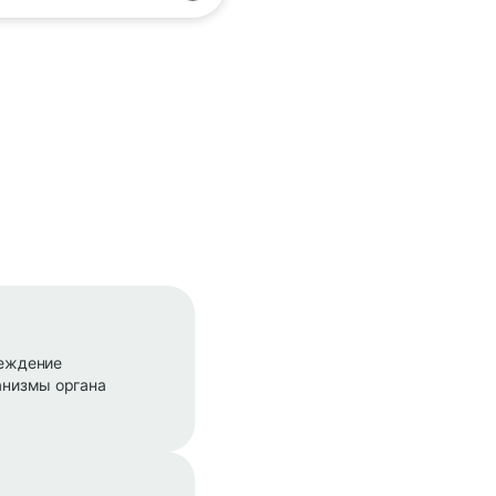
реждение
анизмы органа