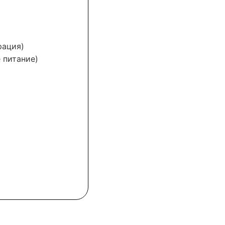
рация)
 питание)