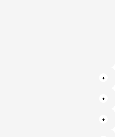
+
+
+