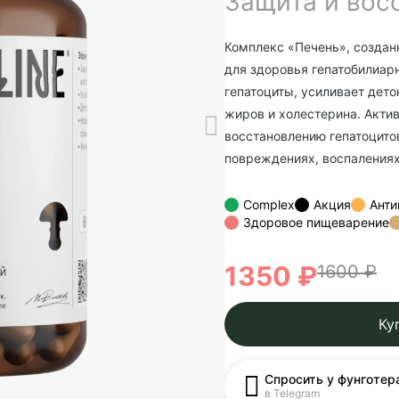
Защита и вос
Комплекс «Печень», созда
для здоровья гепатобилиар
гепатоциты, усиливает дет
жиров и холестерина. Акти
восстановлению гепатоцито
повреждениях, воспаления
Complex
Акция
Анти
Здоровое пищеварение
1350 ₽
1600 ₽
Ку
Спросить у фунготер
в Telegram