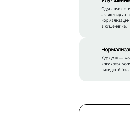
Улучшение
Одуванчик сти
активизирует 
нормализации 
в кишечнике.
Нормализа
Куркума — мо
«плохого» хо
липидный бала