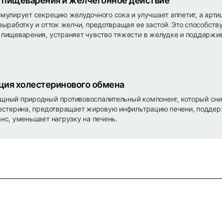
 пищеварения и желчегонное действие
мулирует секрецию желудочного сока и улучшает аппетит, а арти
выработку и отток желчи, предотвращая ее застой. Это способств
пищеварения, устраняет чувство тяжести в желудке и поддержи
ция холестеринового обмена
щный природный противовоспалительный компонент, который сн
лестерина, предотвращает жировую инфильтрацию печени, подде
нс, уменьшает нагрузку на печень.