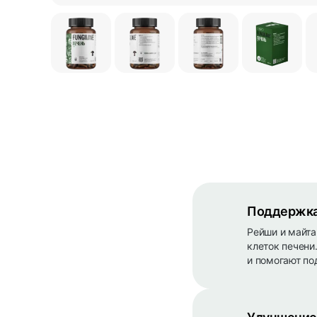
Поддержка 
Рейши и майта
клеток печени
и помогают по