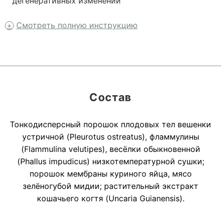
дегенеративных изменений
Смотреть полную инструкцию
Состав
Тонкодисперсный порошок плодовых тел вешенки
устричной (Pleurotus ostreatus), фламмулины
(Flammulina velutipes), весёлки обыкновенной
(Phallus impudicus) низкотемпературной сушки;
порошок мембраны куриного яйца, мясо
зелёногубой мидии; растительный экстракт
кошачьего когтя (Uncaria Guianensis).