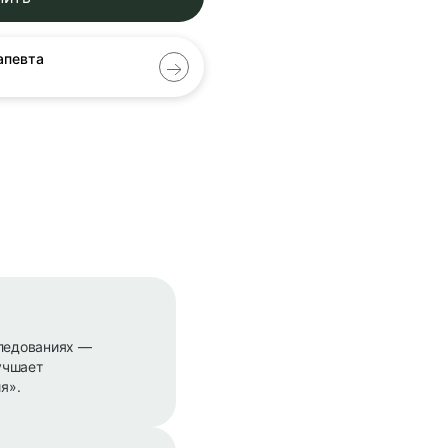
апевта
следованиях —
учшает
я».