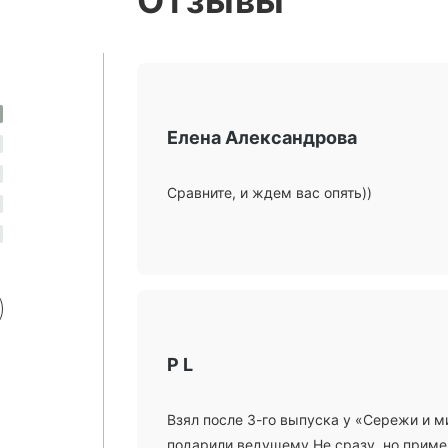
Отзывы
Елена Александрова
Сравните, и ждем вас опять))
P L
Взял после 3-го выпуска у «Сережи и м
подарили ведущему Не сразу, но пример