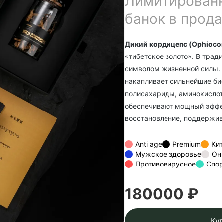
Лимитированн
банок в прод
Дикий кордицепс (Ophiocor
«тибетское золото». В трад
символом жизненной силы. 
накапливает сильнейшие би
полисахариды, аминокислот
обеспечивают мощный эффе
восстановление, поддержив
Anti age
Premium
Ки
Мужское здоровье
Он
Противовирусное
Спор
180000 ₽
Ку