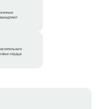
аженные
 замедляют
кислительного
ровье сердца