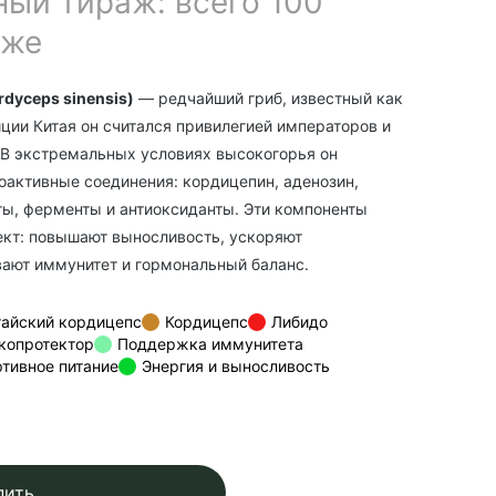
ый тираж: всего 100
аже
dyceps sinensis)
— редчайший гриб, известный как
иции Китая он считался привилегией императоров и
В экстремальных условиях высокогорья он
оактивные соединения: кордицепин, аденозин,
ы, ферменты и антиоксиданты. Эти компоненты
кт: повышают выносливость, ускоряют
ают иммунитет и гормональный баланс.
тайский кордицепс
Кордицепс
Либидо
копротектор
Поддержка иммунитета
тивное питание
Энергия и выносливость
пить