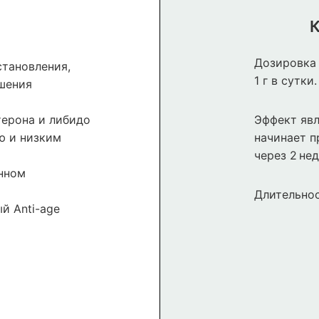
К
Дозировка 
тановления,
1 г в сутки.
шения
ерона и либидо
Эффект явл
ю и низким
начинает п
через 2 нед
нном
Длительнос
й Anti-age