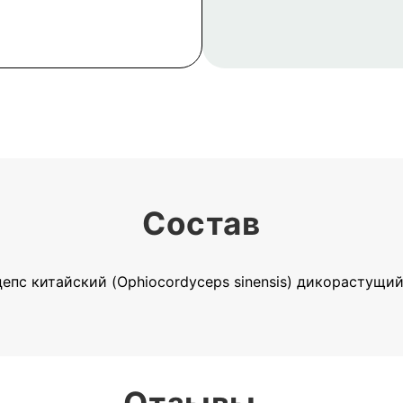
Состав
епс китайский (Ophiocordyceps sinensis) дикорастущи