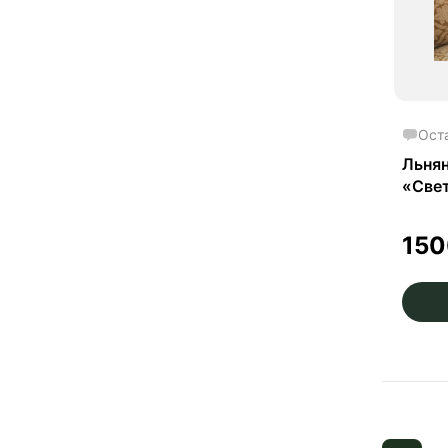
Ост
Льнян
«Свет
15