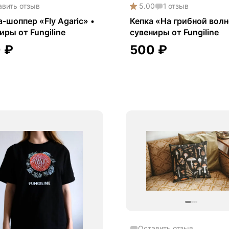
авить отзыв
5.00
1
отзыв
-шоппер «Fly Agaric» •
Кепка «На грибной волн
иры от Fungiline
сувениры от Fungiline
0
₽
500
₽
Оставить отзыв