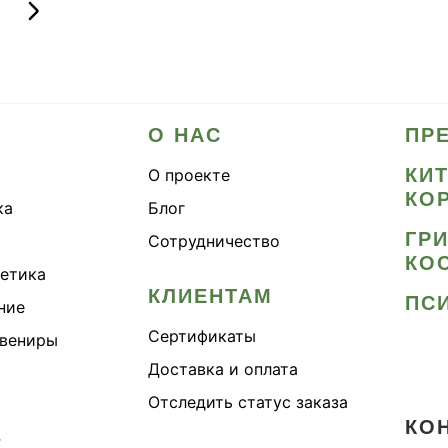
О НАС
ПР
КИ
О проекте
КО
ка
Блог
ГР
Сотрудничество
КО
метика
КЛИЕНТАМ
ПС
ние
Сертификаты
увениры
Доставка и оплата
Отследить статус заказа
КО
›