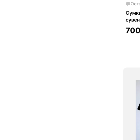
Ост
Сумка
сувен
70