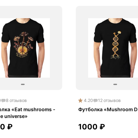
0
8
отзывов
4.20
12
отзывов
лка «Eat mushrooms -
Футболка «Mushroom 
he universe»
00
₽
1000
₽