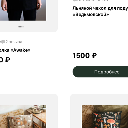
Льняной чехол для под
«Ведьмовской»
0
2
отзыва
олка «Awake»
1500
₽
00
₽
Подробнее