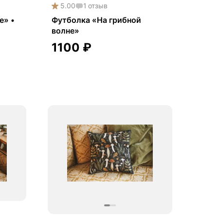
5.00
1
отзыв
е» •
Футболка «На грибной
волне»
1100
₽